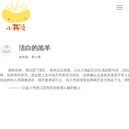
Toggl
navig
洁白的羔羊
29
09月
发布者：希小希
噩耗传来，我沉思了很久，各种点点滴滴。心头只涌起巴尔扎克的那句话，洁白
神，你的所作所为，是短暂人生中的不朽和无与伦比，这种难以企及的高度是平常人
你这样的人而艰难进步，我不敢承诺什么，但小书房淮安站将竭尽全力地走下去。理
————公益小书房江苏淮安站协调人臧剑敬上