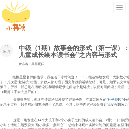
Toggl
navig
中级（1期）故事会的形式（第一课）：
08
04月
儿童成长绘本读书会”之内容与形式
发布者：草莓蛋糕
根据星星老师的指示，我在若干小站闲逛了一下，很遗憾地发现，大多数小站都没
了；其次是“超链接”功能，多数人都习惯了图文并茂的活动总结，可是，如果以文
策了，所以，我总是在活动论坛和活动记录之间做个超链接，以便对照阅读；最后，
（我是决不会去点开的）。
失望归失望，但终究还是给我发现了好童子啊！在莫音同学的“
种子花园
”小
记录全过程，只是有所侧重地进行了总结。不过，这些内容已经足够让我发挥想象力
这是一场发生在14个大孩子和2个小孩子之间的成人读书会。对比一下活动预
小时；活动主题预设为“给小孩多一点耐心”，总结中体现出实际讨论的问题是“在陪