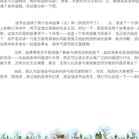
就是与主题相比，相距较远的话题）”来看，大家的关注点有点广泛。根据星星老师
满了各种遗憾。尝试着分析一下吧。
读书会选择了两个绘本故事《点》和《阿虎开窍了》。〈点〉讲述了一个孩子
人的耐心等待中，终于绽放出美丽的生命之花。对比一下，我觉得这两个故事放在一
熊，这就为后面的故事埋下一个伏笔——这是一个富有想象力的孩子，也正因为如此
了〉似乎是在讲一只各方面发展都比同龄虎慢几拍的阿虎的成长故事。粗步判断，这
这两本绘本放在一起做故事会，就有可能导致主题模糊。
当然，如果事前并不能准确了解参与者情况的前提下，如此准备也是很聪明的
的安排——比如就各种问题进行分类，然后可以选出受众最广泛的问题进行讨论。我
被分类，没有分出主次侧重，最后，主持人以及参与者就被这些分散的问题牵着走了
由此，我认为这场读书会的内容与形式被割裂了。在此，我想向大家推荐——
思考，我觉得，透过他的思考和记录，就这场读书会而言，我们可以反思一下——如