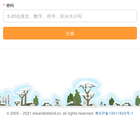
密码
注册
© 2005－2021 dreamkidland.cn, all rights reserved.
粤ICP备13011623号-1