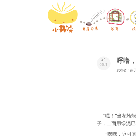
呼噜
24
06月
发布者：燕
“嘿！”当花蛤
子，上面用绿泥巴
“嘿嘿，这可