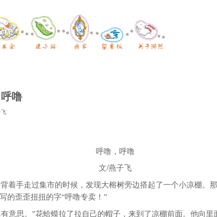
，呼噜
子飞
呼噜，呼噜
/
文
燕子飞
蟆背着手走过集市的时候，发现大榕树旁边搭起了一个小凉棚。
写的歪歪扭扭的字“呼噜专卖！”
真有意思。”花蛤蟆拉了拉自己的帽子，来到了凉棚前面。他向里