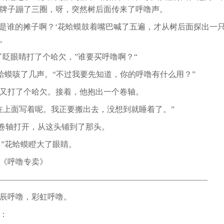
牌子蹦了三圈，呀，突然树后面传来了呼噜声。
这是谁的摊子啊？‘花蛤蟆鼓着嘴巴喊了五遍，才从树后面探出一
。
了眨眼睛打了个哈欠，”谁要买呼噜啊？“
花蛤蟆咳了几声。“不过我要先知道，你的呼噜有什么用？”
又打了个哈欠。接着，他抱出一个卷轴。
在上面写着呢。我正要搬出去，没想到就睡着了。”
卷轴打开，从这头铺到了那头。
。”花蛤蟆瞪大了眼睛。
《呼噜专卖》
——————————————————————————
辰呼噜，彩虹呼噜。
：