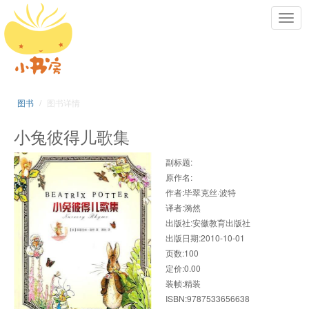
Toggl
navig
图书
图书详情
小兔彼得儿歌集
副标题:
原作名:
作者:毕翠克丝·波特
译者:漪然
出版社:安徽教育出版社
出版日期:2010-10-01
页数:100
定价:0.00
装帧:精装
ISBN:9787533656638