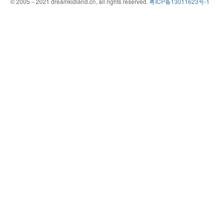
© 2005－2021 dreamkidland.cn, all rights reserved.
粤ICP备13011623号-1