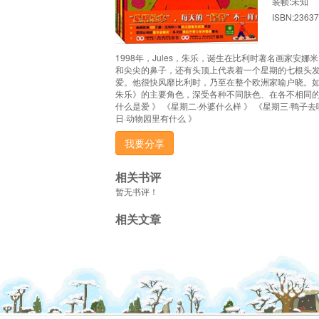
装帧:未知
ISBN:2363
1998年，Jules，朱乐，诞生在比利时著名画家安娜米·
和尖尖的鼻子，还有头顶上代表着一个星期的七根头发
爱。他很快风靡比利时，乃至在整个欧洲家喻户晓。
朱乐》的主要角色，深受各种不同肤色、在各不相同的文
什么是爱 》 《星期二·外婆什么样 》 《星期三·鸭子去
日·动物园里有什么 》
我要分享
相关书评
暂无书评！
相关文章