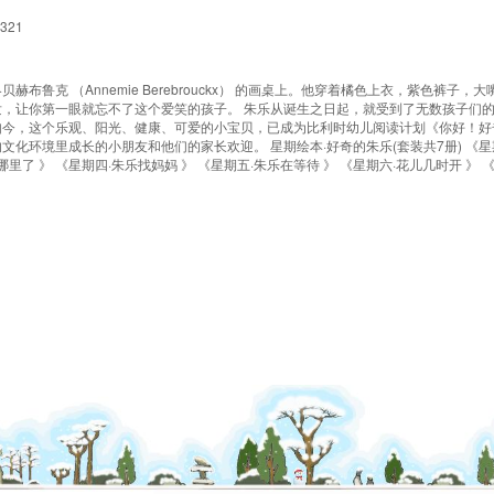
7321
贝赫布鲁克 （Annemie Berebrouckx） 的画桌上。他穿着橘色上衣，紫色裤子，大
，让你第一眼就忘不了这个爱笑的孩子。 朱乐从诞生之日起，就受到了无数孩子们
如今，这个乐观、阳光、健康、可爱的小宝贝，已成为比利时幼儿阅读计划《你好！好
化环境里成长的小朋友和他们的家长欢迎。 星期绘本·好奇的朱乐(套装共7册) 《星
哪里了 》 《星期四·朱乐找妈妈 》 《星期五·朱乐在等待 》 《星期六·花儿几时开 》 