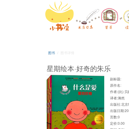
图书
图书详情
星期绘本·好奇的朱乐
副标题:
原作名:
作者:(比) 
译者:漪然
出版社:北
出版日期:201
页数:0
定价:0.00