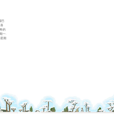
嘴巴
的喜
奇的
期一·
《星期