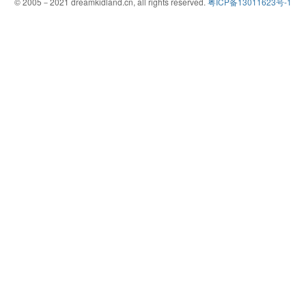
© 2005－2021 dreamkidland.cn, all rights reserved.
粤ICP备13011623号-1