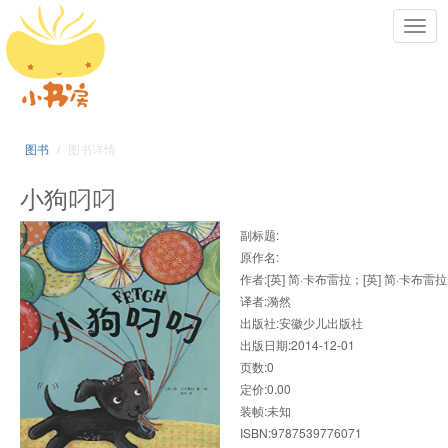
Toggl
navig
图书
图书详情
小狗叼叼
副标题:
原作名:
作者:[英] 简·卡布雷拉；[英] 简·卡布雷拉
译者:漪然
出版社:安徽少儿出版社
出版日期:2014-12-01
页数:0
定价:0.00
装帧:未知
ISBN:9787539776071