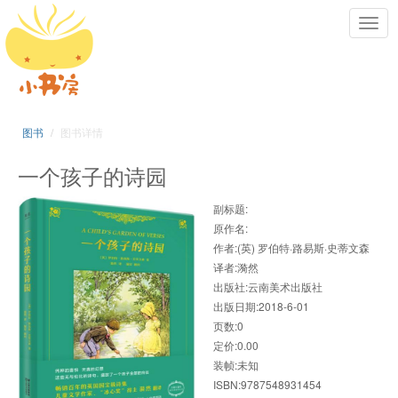
Toggl
navig
图书
图书详情
一个孩子的诗园
副标题:
原作名:
作者:(英) 罗伯特·路易斯·史蒂文森
译者:漪然
出版社:云南美术出版社
出版日期:2018-6-01
页数:0
定价:0.00
装帧:未知
ISBN:9787548931454