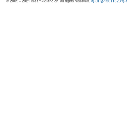
© 2005－2021 dreamkidland.cn, all rights reserved.
粤ICP备13011623号-1