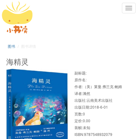
Toggl
navig
图书
图书详情
海精灵
副标题:
原作名:
作者:（美）莱曼·弗兰克·鲍姆
译者:漪然
出版社:云南美术出版社
出版日期:2018-6-01
页数:0
定价:0.00
装帧:未知
ISBN:9787548932079