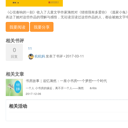
《心弦奏响的一刻》收入了儿童文学作家漪然对《猜猜我有多爱你》《逃家小兔》
表达了她对这些作品的理解与感悟，无论读没读过这些作品的人，都会被她文字
我要阅读
我要分享
相关书评
0
11
杭杭妈
发表了书评
•
2017-03-11
回复
相关文章
书房故事｜追忆漪然：一座小书房•一个梦想•一个时代
一个人 小书房的缘起，离不开一个人——漪然 &nbs
2017-12-06
相关活动