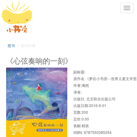
Toggl
navig
图书
图书详情
《心弦奏响的一刻》
副标题:
原作名:《梦在小书房---世界儿童文学
作者:漪然
译者:
出版社: 北京联合出版公司
出版日期:2016-9-01
页数:200
定价:0.00
装帧:精装
ISBN: 9787550285354