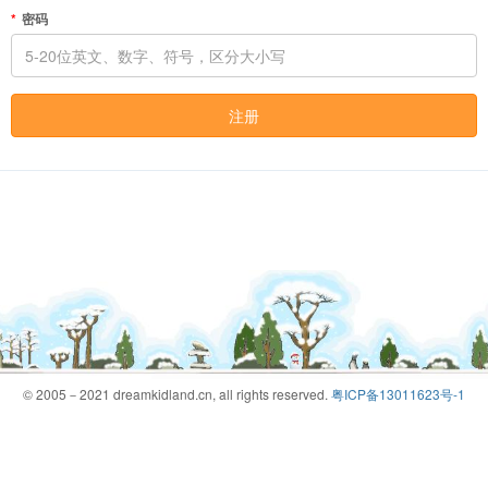
密码
注册
© 2005－2021 dreamkidland.cn, all rights reserved.
粤ICP备13011623号-1