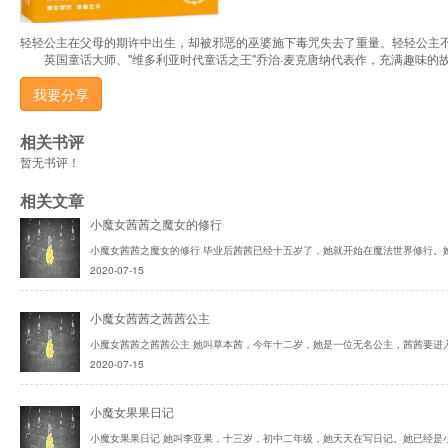
轻轻公主在父母的期许中出生，却被邪恶的巫婆施下毒咒失去了重量。轻轻公主
英国童话大师、"维多利亚时代童话之王"乔治·麦克唐纳代表作，充满趣味的故
我要分享
相关书评
暂无书评！
相关文章
小魔女茜茜之魔女的修行
小魔女茜茜之魔女的修行 毕业后茜茜已经十五岁了，她就开始在魔法世界修行。
2020-07-15
小魔女茜茜之茜茜公主
小魔女茜茜之茜茜公主 她叫草本茜，今年十二岁，她是一位无名公主，茜茜要进
2020-07-15
小魔女果果日记
小魔女果果日记 她叫李亚果，十三岁，初中二年级，她天天在写日记。她已经是