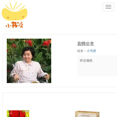
Toggl
navig
忘忧公主
站长：
小书房
怀念漪然