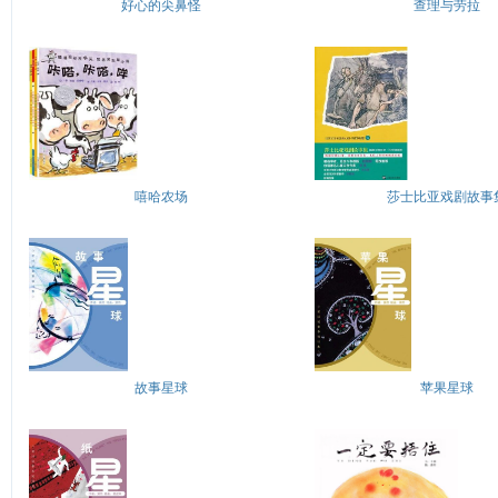
好心的尖鼻怪
查理与劳拉
嘻哈农场
莎士比亚戏剧故事
故事星球
苹果星球