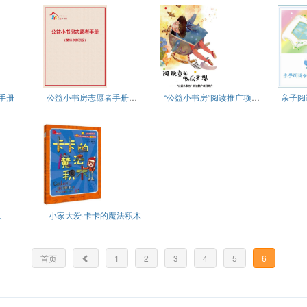
手册
公益小书房志愿者手册（第11次修订版）
“公益小书房”阅读推广项目简介
人
小家大爱·卡卡的魔法积木
首页
1
2
3
4
5
6