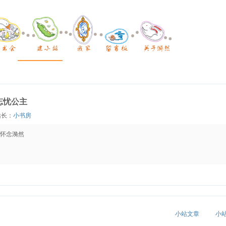
忘忧公主
站长：
小书房
怀念漪然
小站文章
小