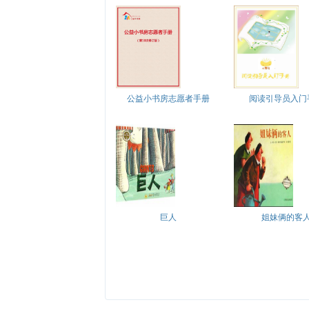
公益小书房志愿者手册
阅读引导员入门
巨人
姐妹俩的客