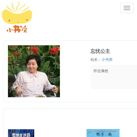
Toggl
navig
忘忧公主
站长：
小书房
怀念漪然