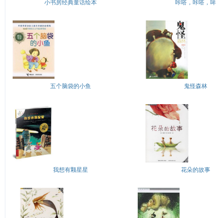
小书房经典童话绘本
咔嗒，咔嗒，哞
五个脑袋的小鱼
鬼怪森林
我想有颗星星
花朵的故事