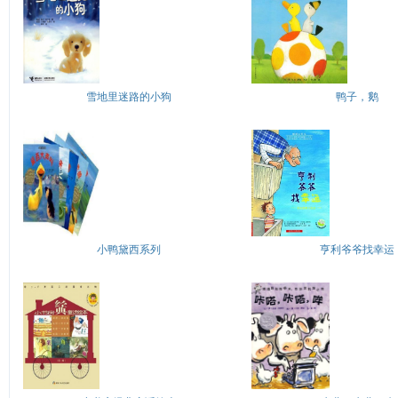
雪地里迷路的小狗
鸭子，鹅
小鸭黛西系列
亨利爷爷找幸运