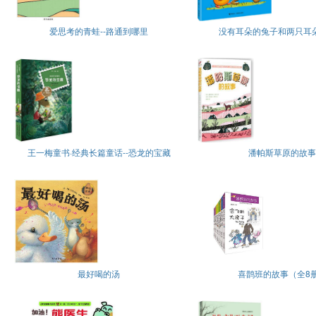
爱思考的青蛙--路通到哪里
没有耳朵的兔子和两只耳
王一梅童书·经典长篇童话--恐龙的宝藏
潘帕斯草原的故事
最好喝的汤
喜鹊班的故事（全8