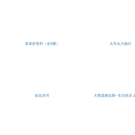
笨笨驴系列（全5册）
火车头大旅行
欢欣岁月
大熊道格拉斯--生日快乐.