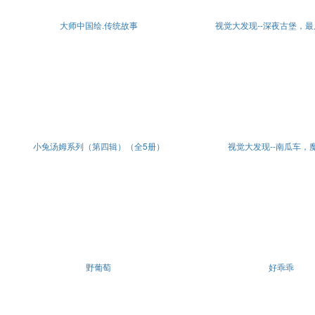
大师中国绘.传统故事
视觉大发现--深夜古堡，
小兔汤姆系列（第四辑）（全5册）
视觉大发现--南瓜车，
野葡萄
好乖乖