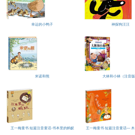
幸运的小鸭子
神探狗汪汪
米诺和熊
大林和小林（注音版
王一梅童书·短篇注音童话-书本里的蚂蚁