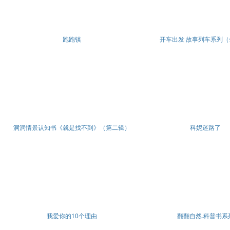
跑跑镇
开车出发 故事列车系列（
洞洞情景认知书《就是找不到》（第二辑）
科妮迷路了
我爱你的10个理由
翻翻自然.科普书系