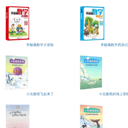
李毓佩数学大冒险
李毓佩数学西游记
小北极熊飞起来了
小北极熊的海上冒