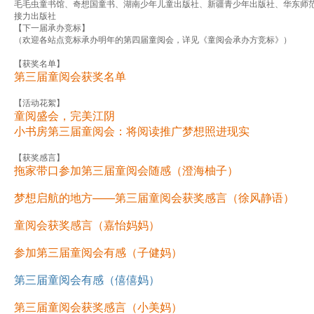
毛毛虫童书馆、奇想国童书、湖南少年儿童出版社、新疆青少年出版社、华东师范
接力出版社
【下一届承办竞标】
（欢迎各站点竞标承办明年的第四届童阅会，详见《童阅会承办方竞标》）
【获奖名单】
第三届童阅会获奖名单
【活动花絮】
童阅盛会，完美江阴
小书房第三届童阅会：将阅读推广梦想照进现实
【获奖感言】
拖家带口参加第三届童阅会随感（澄海柚子）
梦想启航的地方——第三届童阅会获奖感言（徐风静语）
童阅会获奖感言（嘉怡妈妈）
参加第三届童阅会有感（子健妈）
第三届童阅会有感（僖僖妈）
第三届童阅会获奖感言（小美妈）