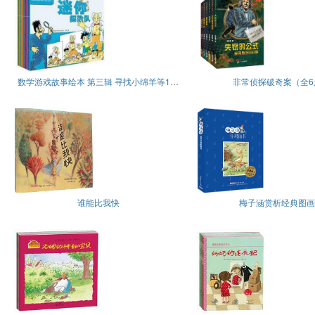
数学游戏故事绘本 第三辑 寻找小绵羊等11册
非常侦探破奇案（全6
谁能比我快
梅子涵赏析经典图画