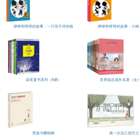
咿咿和呀呀的故事：一只笑不停的狼
咿咿和呀呀的故事：小精
诺奖童书系列（8册）
世界励志成长名著（全
男孩与樱桃树
第一次自己坐巴士