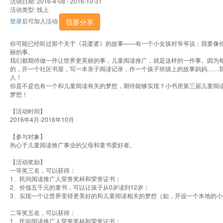
活动日期: 2016-4-08 - 2016-10-31
活动类型: 线上
登录
后可加入活动
我要分享
你可能已经听过那个关于《花婆婆》的故事——有一个小女孩对爷爷说：我要像
丽的事。
我们都期待做一件让世界更美丽的事，儿童阅读推广，就是这样的一件事。因为
的，开一个社区书屋，写一本亲子阅读记录，作一个孩子班级上的故事妈妈……
人！
你是不是也有一个和儿童阅读有关的梦想，期待能够实现？小书房第三届儿童阅
梦想！
【活动时间】
2016年4月-2016年10月
【参与对象】
热心于儿童阅读推广事业的父母和童书爱好者。
【活动奖励】
一等奖三名，可以获得：
1、民间阅读推广人荣誉奖杯和荣誉证书；
2、价值五千元的童书，可以让孩子从0岁读到12岁；
3、实现一个让世界变得更美好的和儿童阅读相关的梦想（如，开设一个本地的小
二等奖五名，可以获得：
1、民间阅读推广人荣誉奖杯和荣誉证书；