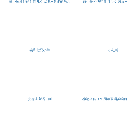
戴小桥和他的哥们儿•升级版--逃跑的马儿
戴小桥和他的哥们儿•升级版-
狼和七只小羊
小红帽
安徒生童话三则
神笔马良（60周年双语美绘