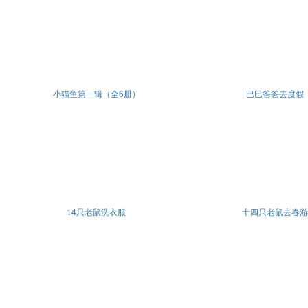
小猫鱼第一辑（全6册）
巴巴爸爸去度假
14只老鼠洗衣服
十四只老鼠去春游