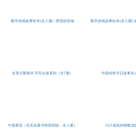
数学游戏故事绘本(全八册)--梦游妖怪城
数学游戏故事绘本(全八册)
全景式图画书 开车出发系列（共7册）
中国传统节日故事全
中国童谣（毛毛虫童书馆第四辑，全八册）
14只老鼠的蜻蜓池