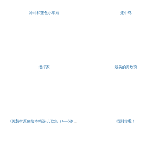
冲冲和蓝色小车厢
笼中鸟
指挥家
最美的黄玫瑰
《美慧树原创绘本精选·儿歌集（4—6岁）》（全4册）
找到你啦！