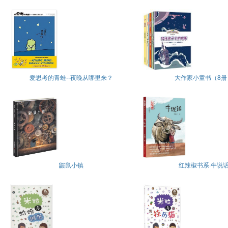
爱思考的青蛙--夜晚从哪里来？
大作家小童书（8册
鼹鼠小镇
红辣椒书系·牛说