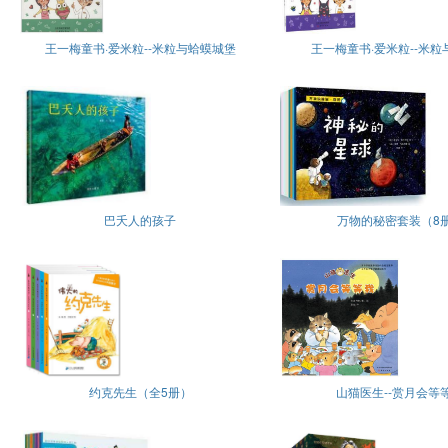
王一梅童书·爱米粒--米粒与蛤蟆城堡
王一梅童书·爱米粒--米粒
巴夭人的孩子
万物的秘密套装（8
约克先生（全5册）
山猫医生--赏月会等