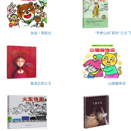
加油！熊医生
“寻梦山间”系列:“公主”
被遗忘的公主
山猫服饰店