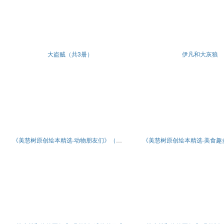
大盗贼（共3册）
伊凡和大灰狼
《美慧树原创绘本精选·动物朋友们》（全5册）