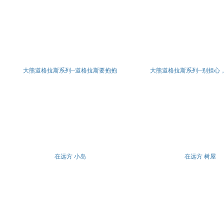
大熊道格拉斯系列--道格拉斯要抱抱
大熊道格拉斯系列--别担心
在远方 小岛
在远方 树屋